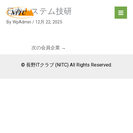
内
日本システム技研
容
を
By
WpAdmin
/
12月 22, 2025
ス
キ
ッ
プ
次の会員企業
→
© 長野ITクラブ (NITC) All Rights Reserved.