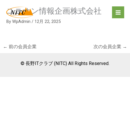
内
ユニオン情報企画株式会社
容
を
By
WpAdmin
/
12月 22, 2025
ス
キ
ッ
プ
←
前の会員企業
次の会員企業
→
© 長野ITクラブ (NITC) All Rights Reserved.